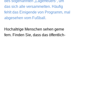
des sogenannten „Lagerfeuers“, um 
das sich alle versammelten. Häufig 
fehlt das Einigende von Programm, mal 
abgesehen vom Fußball.
Hochaltrige Menschen sehen gerne 
fern. Finden Sie, dass das öffentlich-
rechtliche Fernsehprogramm heute 
noch für sie genügend Abwechslung  
bietet?
Nur diejenigen, die auch vor einem 
vollen Kühlschrank verhungern 
würden, können über ein zu geringes 
Angebot klagen.
Wenn Sie könnten, wie würden Sie 
heute ein Fernsehprogramm für 
Senioren und Seniorenheime 