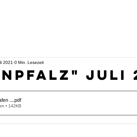
li 2021
0 Min. Lesezeit
inpfalz" Juli 
fen ...
.pdf
en • 142KB