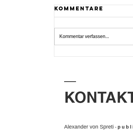
Kommentare
Kommentar verfassen...
Bestätigte
Termine (2026-
2028):
KONTAK
Alexander von Spreti
-
p u b l 